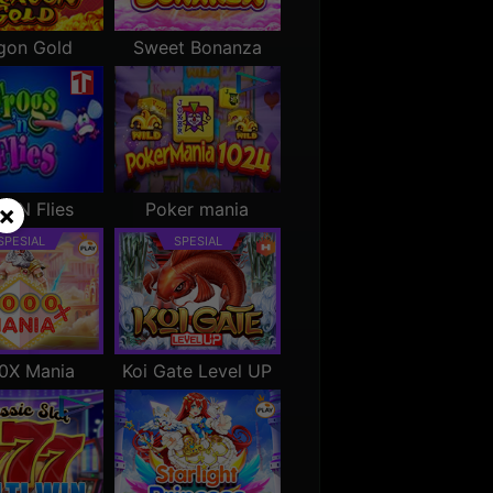
gon Gold
Sweet Bonanza
s N Flies
Poker mania
×
SPESIAL
SPESIAL
0X Mania
Koi Gate Level UP