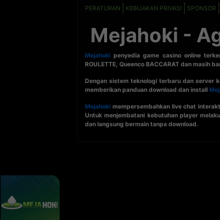
PERATURAN
KEBIJAKAN PRIVASI
SPONSOR
KML28****
RP.150,00
Mejahoki - A
KENDI****
RP.1,500,00
Mejahoki
penyedia game casino online terken
INDA****
RP.224,00
ROULETTE, Queenco BACCARAT dan masih ban
Dengan sistem teknologi terbaru dan server k
SPART****
RP.50,000
memberikan panduan download dan install
Mej
Mejahoki
mempersembahkan live chat interakt
SPART****
RP.50,000
Untuk menjembatani kebutuhan player melaku
dan langsung bermain tanpa download.
KENDI****
RP.5,000,0
SPART****
RP.100,00