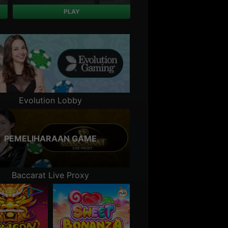
PLAY
PLAY
Evolution Lobby
PEMELIHARAAN GAME
Baccarat Live Proxy