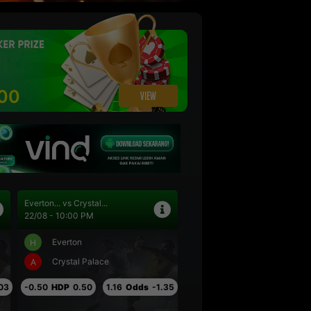
00
VIEW
Everton... vs Crystal...
Paris S... vs Rennes...
22/08 - 10:00 PM
24/08 - 1:45 AM
H
Everton
H
Paris Saint Germain
A
Crystal Palace
A
Rennes
03
-0.50
HDP
0.50
1.16
Odds
-1.35
-1.25
HDP
1.25
-1.09
Od