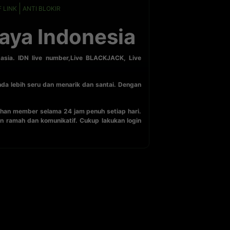
 LINK
ANTI BLOKIR
aya Indonesia
 asia. IDN live number,Live BLACKJACK, Live
nda lebih seru dan menarik dan santai. Dengan
uhan member selama 24 jam penuh setiap hari.
 ramah dan komunikatif. Cukup lakukan login