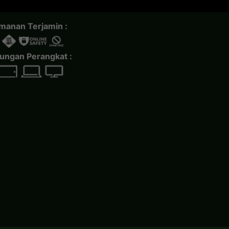
manan Terjamin :
ungan Perangkat :