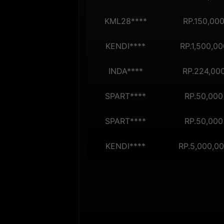
KENDI****
RP.1,500,00
INDA****
RP.224,00
SPART****
RP.50,000
SPART****
RP.50,000
KENDI****
RP.5,000,0
SPART****
RP.100,00
PRAYO****
RP.50,000
GALONP****
RP.400,00
GAGA****
RP.301,00