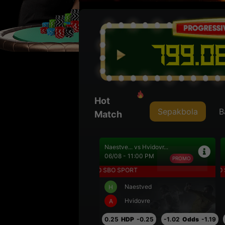
799.0
Hot
Sepakbola
B
Match
Naestve... vs Hvidovr...
06/08 - 11:00 PM
PROMO
PROMO
H
Naestved
A
Hvidovre
0.25
HDP
-0.25
-1.02
Odds
-1.19