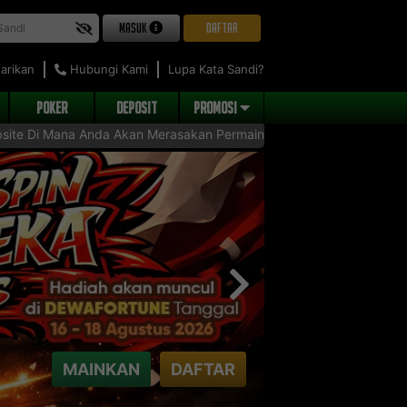
MASUK
DAFTAR
arikan
Hubungi Kami
Lupa Kata Sandi?
POKER
DEPOSIT
PROMOSI
a Akan Merasakan Permainan Casino Paling Aman Dan Menyenangkan!! Li
MAINKAN
DAFTAR