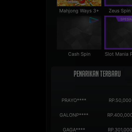
Mahjong Ways 3+
Zeus Spin
SPESIA
Cash Spin
Slot Mania 
PENARIKAN TERBARU
PRAYO****
RP.50,000
GALONP****
RP.400,00
GAGA****
RP.301,00
KML28****
RP.150,00