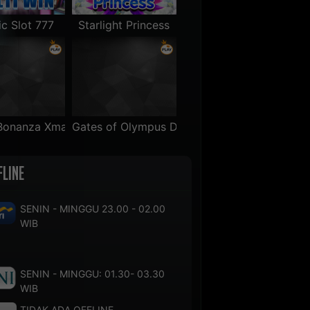
ic Slot 777
Starlight Princess
Bonanza Xmas
Gates of Olympus Dice
LINE
SENIN - MINGGU 23.00 - 02.00
WIB
SENIN - MINGGU: 01.30- 03.30
WIB
TIDAK ADA OFFLINE