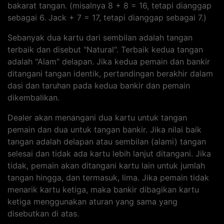
bakarat tangan. (misalnya 8 + 8 = 16, tetapi dianggap
sebagai 6. Jack + 7 = 17, tetapi dianggap sebagai 7.)
Sebanyak dua kartu dari sembilan adalah tangan
terbaik dan disebut "Natural". Terbaik kedua tangan
adalah "Alam" delapan. Jika kedua pemain dan bankir
ditangani tangan identik, pertandingan berakhir dalam
dasi dan taruhan pada kedua bankir dan pemain
dikembalikan.
Dealer akan menangani dua kartu untuk tangan
pemain dan dua untuk tangan bankir. Jika nilai baik
tangan adalah delapan atau sembilan (alami) tangan
selesai dan tidak ada kartu lebih lanjut ditangani. Jika
tidak, pemain akan ditangani kartu lain untuk jumlah
tangan hingga, dan termasuk, lima. Jika pemain tidak
menarik kartu ketiga, maka bankir dibagikan kartu
ketiga menggunakan aturan yang sama yang
disebutkan di atas.