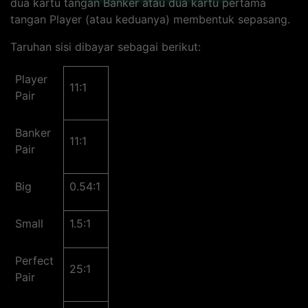
dua kartu tangan Banker atau dua kartu pertama
tangan Player (atau keduanya) membentuk sepasang.
Taruhan sisi dibayar sebagai berikut:
Player
11:1
Pair
Banker
11:1
Pair
Big
0.54:1
Small
1.5:1
Perfect
25:1
Pair