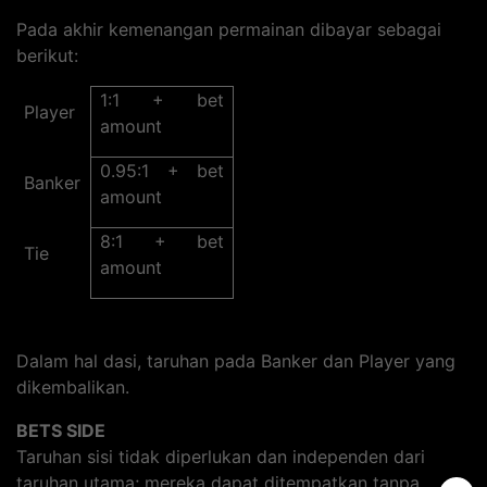
Pada akhir kemenangan permainan dibayar sebagai
berikut:
1:1 + bet
Player
amount
0.95:1 + bet
Banker
amount
8:1 + bet
Tie
amount
Dalam hal dasi, taruhan pada Banker dan Player yang
dikembalikan.
BETS SIDE
Taruhan sisi tidak diperlukan dan independen dari
taruhan utama; mereka dapat ditempatkan tanpa