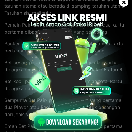
×
taruhan utama atau berada di samping taruhan utama.
Taruhan sisi meliputi:
Pemain Pair- Bet pada kemungkinan bahwa dua kartu
pertama dibagikan ke pemain, yang sepasang.
Banker Pair- Bet pada kemungkinan bahwa dua kartu
pertama dibagikan ke bankir, yang sepasang.
Bet besar- pada kemungkinan bahwa jumlah kartu
dibagikan antara pemain dan Banker adalah 5 atau 6.
Bet kecil pada kesempatan bahwa jumlah total kartu
dibagikan antara pemain dan Banker adalah 4.
Sempurna Bet Pair- pada kesempatan yang pertama
dua Player atau Banker kartu membentuk pasangan
dari jenis yang sama.
Entah Bet Pair- pada kesempatan yang baik pertama