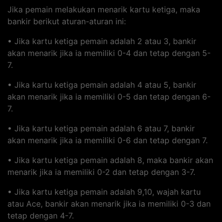
Jika pemain melakukan menarik kartu ketiga, maka
bankir berikut aturan-aturan ini:
• Jika kartu ketiga pemain adalah 2 atau 3, bankir
akan menarik jika ia memiliki 0-4 dan tetap dengan 5-
7.
• Jika kartu ketiga pemain adalah 4 atau 5, bankir
akan menarik jika ia memiliki 0-5 dan tetap dengan 6-
7.
• Jika kartu ketiga pemain adalah 6 atau 7, bankir
akan menarik jika ia memiliki 0-6 dan tetap dengan 7.
• Jika kartu ketiga pemain adalah 8, maka bankir akan
menarik jika ia memiliki 0-2 dan tetap dengan 3-7.
• Jika kartu ketiga pemain adalah 9,10, wajah kartu
atau Ace, bankir akan menarik jika ia memiliki 0-3 dan
tetap dengan 4-7.