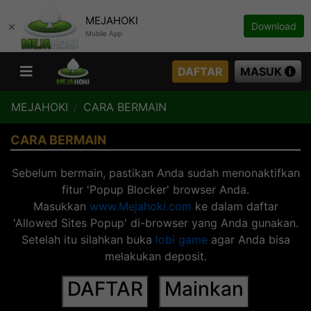
MEJAHOKI
×
Download
Mobile App
DAFTAR
MASUK
MEJAHOKI
CARA BERMAIN
CARA BERMAIN
Sebelum bermain, pastikan Anda sudah menonaktifkan
fitur
'Popup Blocker'
browser Anda.
Masukkan
www.Mejahoki.com
ke dalam daftar
'Allowed Sites Popup' di-browser yang Anda gunakan.
Setelah itu silahkan buka
lobi game
agar Anda bisa
melakukan deposit.
DAFTAR
Mainkan