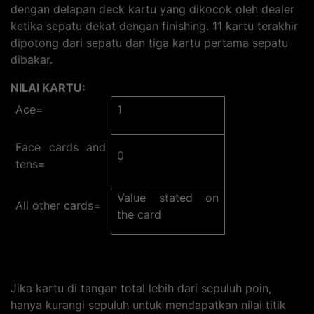
dengan delapan deck kartu yang dikocok oleh dealer
ketika sepatu dekat dengan finishing. 11 kartu terakhir
dipotong dari sepatu dan tiga kartu pertama sepatu
dibakar.
NILAI KARTU:
Ace=
1
Face cards and
0
tens=
Value stated on
All other cards=
the card
Jika kartu di tangan total lebih dari sepuluh poin,
hanya kurangi sepuluh untuk mendapatkan nilai titik