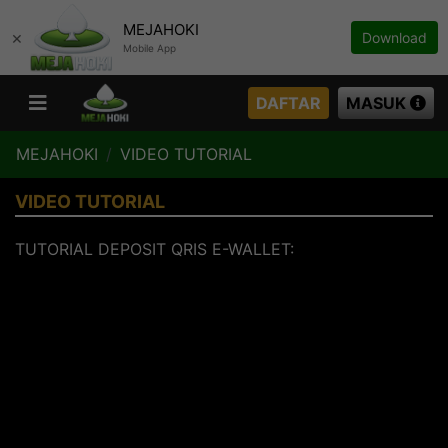
MEJAHOKI
×
Download
Mobile App
DAFTAR
MASUK
MEJAHOKI
VIDEO TUTORIAL
VIDEO TUTORIAL
TUTORIAL DEPOSIT QRIS E-WALLET: