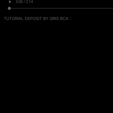
TUTORIAL DEPOSIT BY QRIS BCA :