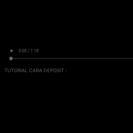
TUTORIAL CARA DEPOSIT :