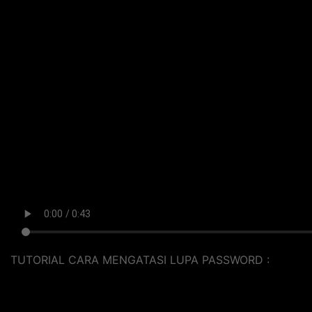
TUTORIAL CARA MENGATASI LUPA PASSWORD :