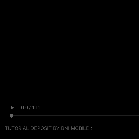
TUTORIAL DEPOSIT BY BNI MOBILE :