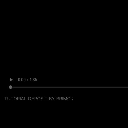
TUTORIAL DEPOSIT BY BRIMO :