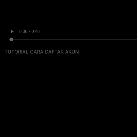
TUTORIAL CARA DAFTAR AKUN :