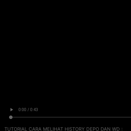
TUTORIAL CARA MELIHAT HISTORY DEPO DAN WD :