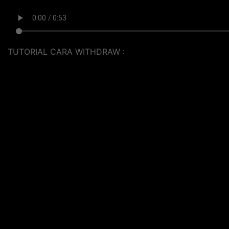
TUTORIAL CARA WITHDRAW :