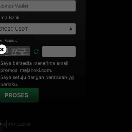
ama Bank
de Validasi
×
Saya bersedia menerima email
promosi mejahoki.com.
Saya setuju dengan peraturan yg
berlaku.
PROSES
INK
ANTI BLOKIR