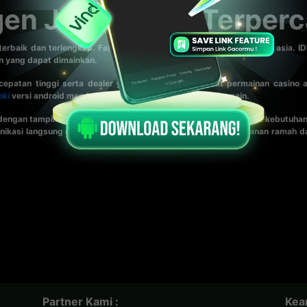
gen Judi Online Terperc
terbaik dan terlengkap. Fair dan merupakan salah satu terbesar di asia.
 yang dapat dimainkan.
cepatan tinggi serta dealer yang aktif akan membuat permainan casino 
oki
versi android memberikan kemudahan untuk anda bermain.
dengan tampilan yang simpel dan mudah di akses untuk melayani kebutuhan
ikasi langsung dengan customer service kami, dengan pelayanan ramah dan
Partner Kami :
Kea