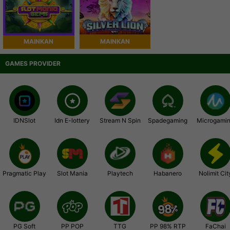
MAINKAN
MAINKAN
GAMES PROVIDER
IDNSlot
Idn E-lottery
Stream N Spin
Spadegaming
Microgami
Pragmatic Play
Slot Mania
Playtech
Habanero
Nolimit Cit
PG Soft
PP POP
TTG
PP 98% RTP
FaChai