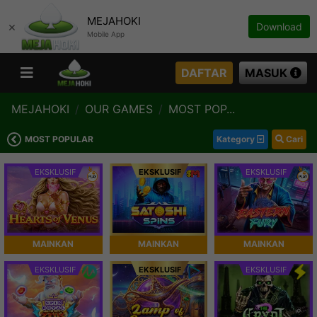
MEJAHOKI
×
Download
Mobile App
DAFTAR
MASUK
MEJAHOKI
OUR GAMES
MOST POP...
MOST POPULAR
Kategory
Cari
EKSKLUSIF
EKSKLUSIF
EKSKLUSIF
MAINKAN
MAINKAN
MAINKAN
EKSKLUSIF
EKSKLUSIF
EKSKLUSIF