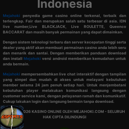
Indonesia
Mejahoki
penyedia game casino online terkenal, terbaik dan
terlengkap. Fair dan merupakan salah satu terbesar di asia. IDN
live number,Live BLACKJACK, Live ROULETTE, Queenco
BACCARAT dan masih banyak permainan yang dapat dimainkan.
Dengan sistem teknologi terbaru dan server kecepatan tinggi serta
dealer yang aktif akan membuat permainan casino anda lebih seru
dan menarik dan santai. Dengan memberikan panduan download
dan install
Mejahoki
versi android memberikan kemudahan untuk
anda bermain.
Mejahoki
mempersembahkan live chat interaktif dengan tampilan
yang simpel dan mudah di akses untuk melayani kebutuhan
member selama 24 jam penuh setiap hari. Untuk menjembatani
kebutuhan player melakukan komunikasi langsung dengan
customer service kami, dengan pelayanan ramah dan komunikatif.
Cukup lakukan login dan langsung bermain tanpa download.
© 2015 - 2026 KASINO ONLINE OLEH MEJAHOKI.COM - SELURUH
HAK CIPTA DILINDUNGI