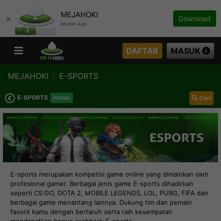
MEJAHOKI
×
Download
Mobile App
DAFTAR
MASUK
MEJAHOKI
E-SPORTS
E-SPORTS
Cari
PROMO
E-sports merupakan kompetisi game online yang dimainkan oleh
profesional gamer. Berbagai jenis game E-sports dihadirkan
seperti CS:GO, DOTA 2, MOBILE LEGENDS, LOL, PUBG, FIFA dan
berbagai game menantang lainnya. Dukung tim dan pemain
favorit kamu dengan bertaruh serta raih kesempatan