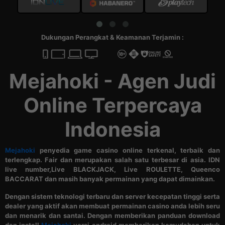
Dukungan Perangkat & Keamanan Terjamin :
Mejahoki - Agen Judi
Online Terpercaya
Indonesia
Mejahoki
penyedia game casino online terkenal, terbaik dan
terlengkap. Fair dan merupakan salah satu terbesar di asia. IDN
live number,Live BLACKJACK, Live ROULETTE, Queenco
BACCARAT dan masih banyak permainan yang dapat dimainkan.
Dengan sistem teknologi terbaru dan server kecepatan tinggi serta
dealer yang aktif akan membuat permainan casino anda lebih seru
dan menarik dan santai. Dengan memberikan panduan download
dan install
Mejahoki
versi android memberikan kemudahan untuk