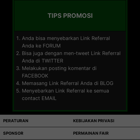
TIPS PROMOSI
Anda bisa menyebarkan Link Referral
Anda ke FORUM
Bisa juga dengan men-tweet Link Referral
Anda di TWITTER
Melakukan posting komentar di
FACEBOOK
Memasang Link Referral Anda di BLOG
Menyebarkan Link Referral ke semua
contact EMAIL
PERATURAN
KEBIJAKAN PRIVASI
SPONSOR
PERMAINAN FAIR