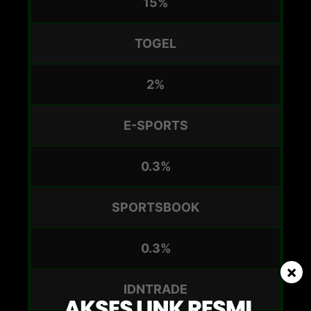
15%
TOGEL
2%
E-SPORTS
0.3%
SPORTSBOOK
0.3%
×
IDNTRADE