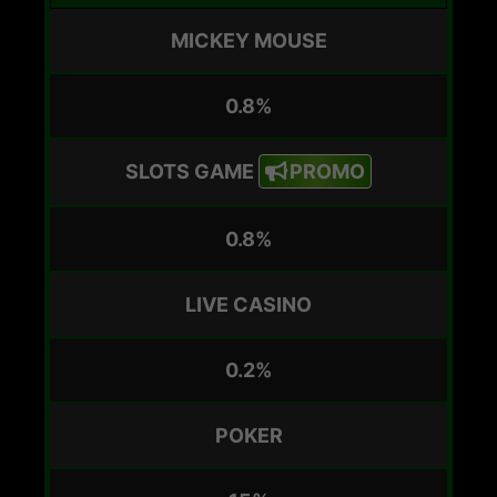
MICKEY MOUSE
0.8%
SLOTS GAME
PROMO
0.8%
LIVE CASINO
0.2%
POKER