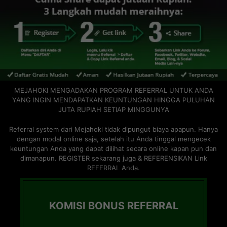
MEJAHOKI MENGADAKAN PROGRAM REFERRAL UNTUK ANDA
YANG INGIN MENDAPATKAN KEUNTUNGAN HINGGA PULUHAN
JUTA RUPIAH SETIAP MINGGUNYA
Referral system dari Mejahoki tidak dipungut biaya apapun. Hanya
dengan modal online saja, setelah itu Anda tinggal mengecek
keuntungan Anda yang dapat dilihat secara online kapan pun dan
dimanapun. REGISTER sekarang juga & REFERENSIKAN Link
REFERRAL Anda.
KOMISI BONUS REFERRAL